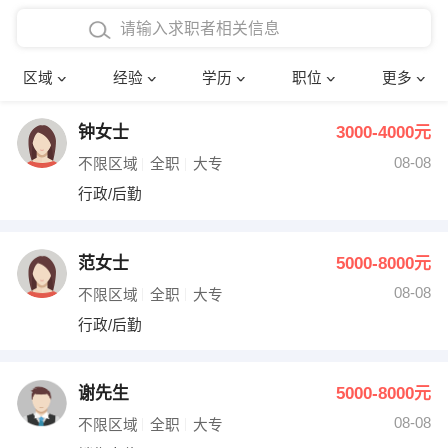
在校学生工作经验
本科
行政后勤
建筑装潢
确定
区域
经验
学历
职位
更多
三年以上工作经验
硕士
销售岗位
教师
钟女士
3000-4000元
四年以上工作经验
博士
文员
护士
08-08
不限区域
全职
大专
五年以上工作经验
财务会计
传单派发
行政/后勤
十年以上工作经验
超市零售
促销导购
范女士
5000-8000元
网络IT
保健按摩
08-08
不限区域
全职
大专
行政/后勤
快递员
前台接待
收银员
技术员/工程师
谢先生
5000-8000元
08-08
水电/机修
部门经理
不限区域
全职
大专