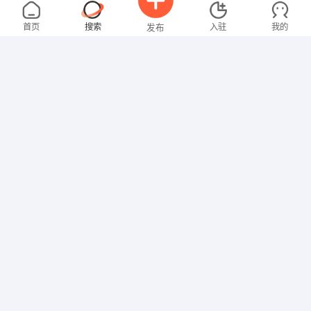
张女士
4000-5000元
08-06
不限区域
全职
大专
首页
搜索
入驻
我的
发布
财务/会计
范先生
面议
08-06
不限区域
全职
研究生
招聘信息
求职简历
其他职位
罗女士
4000-5000元
08-06
不限区域
全职
本科
教师
邓女士
面议
08-06
不限区域
全职